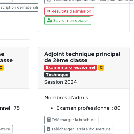
scription dématérialisée
Résultats d'admission
Suivre mon dossier
ne
Adjoint technique principal
lasse
de 2ème classe
C
Examen professionnel
C
Technique
Session 2024
Nombres d'admis :
nel : 78
Examen professionnel : 80
Télécharger la brochure
erture
Télécharger l'arrêté d'ouverture