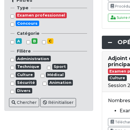
Filtres
Procédur
Type
Examen professionnel
Suivre 
Concours
Catégorie
OPÉ
A
B
C
Filière
Adjoint
Administration
princip
Technique
Sport
Examen p
Culture
Médical
Culture
Sécurité
Animation
Session 
Divers
Nombres 
Chercher
Réinitialiser
Exam
Téléchar