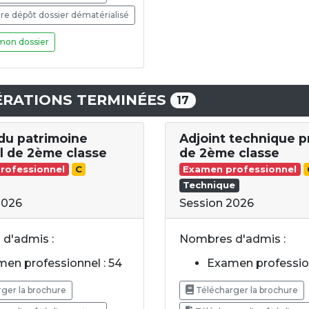
e dépôt dossier dématérialisé
mon dossier
RATIONS TERMINÉES
17
 du patrimoine
Adjoint technique p
al de 2ème classe
de 2ème classe
rofessionnel
C
Examen professionnel
Technique
2026
Session 2026
d'admis :
Nombres d'admis :
en professionnel : 54
Examen profession
ger la brochure
Télécharger la brochure