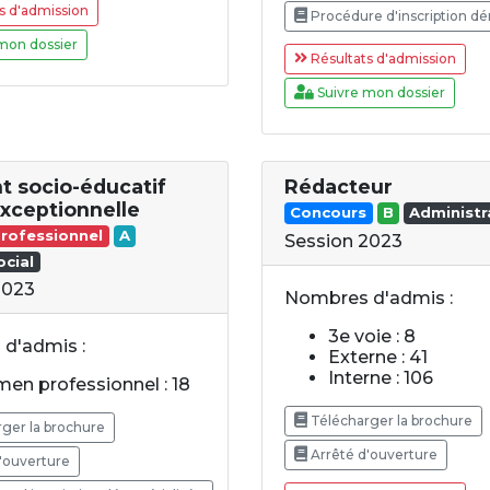
s d'admission
Procédure d'inscription dé
mon dossier
Résultats d'admission
Suivre mon dossier
t socio-éducatif
Rédacteur
exceptionnelle
Concours
B
Administr
rofessionnel
A
Session 2023
cial
2023
Nombres d'admis :
3e voie : 8
d'admis :
Externe : 41
Interne : 106
en professionnel : 18
Télécharger la brochure
ger la brochure
Arrêté d'ouverture
'ouverture