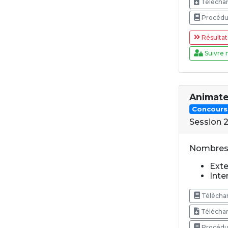
Téléchar
Procédur
Résultat
Suivre 
Animat
Concours
Session 
Nombres 
Exte
Inte
Téléchar
Téléchar
Procédure