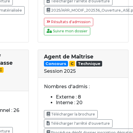
erture
Télécharger l'arrêté d'ouverture
matérialisée
2025/ARR_MODIF_202536_Ouverture_ASE.p
Résultats d'admission
Suivre mon dossier
f
Agent de Maîtrise
lasse
Concours
C
Technique
C
Session 2025
Nombres d'admis :
Externe : 8
Interne : 20
nel : 26
Télécharger la brochure
Télécharger l'arrêté d'ouverture
erture
Procédure dépôt dossier inscription dématéri