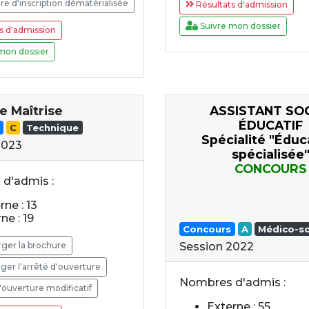
e d'inscription dématérialisée
Résultats d'admission
Suivre mon dossier
s d'admission
mon dossier
e Maîtrise
ASSISTANT SOC
ÉDUCATIF
C
Technique
Spécialité "Éduc
2023
spécialisée
CONCOURS
d'admis :
rne : 13
ne : 19
Concours
A
Médico-so
ger la brochure
Session 2022
ger l'arrêté d'ouverture
Nombres d'admis :
'ouverture modificatif
Externe : 55