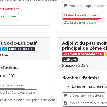
Procédure dépôt dossier in
s d'admission
Résultats d'admission
mon dossier
Suivre mon dossier
nt Socio-Educatif
Adjoint du patrimoi
principal de 2ème c
A
Médico-social
Examen professionnel
2024
Culture
Session 2024
d'admis :
rne : 101
Nombres d'admis :
ger la brochure
Examen profession
ger l'arrêté d'ouverture
Télécharger la brochure
e dépôt dossier inscription dématérialisé
Télécharger l'arrêté d'ouv