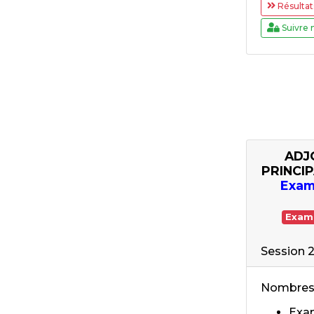
Résultat
Suivre 
ADJ
PRINCI
Exam
Exam
Session 
Nombres 
Exam