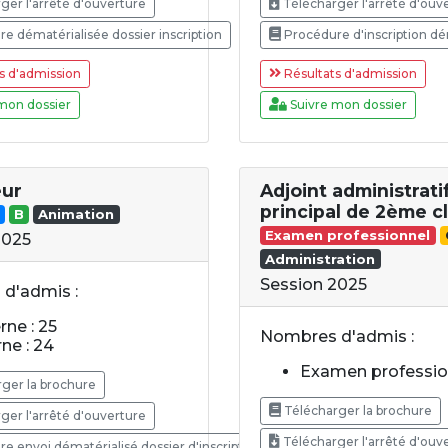
ger l'arrêté d'ouverture
Télécharger l'arrêté d'ouv
e dématérialisée dossier inscription
Procédure d'inscription dé
s d'admission
Résultats d'admission
mon dossier
Suivre mon dossier
eur
Adjoint administrati
principal de 2ème c
B
Animation
Examen professionnel
2025
Administration
Session 2025
d'admis :
rne : 25
Nombres d'admis :
rne : 24
Examen profession
ger la brochure
Télécharger la brochure
ger l'arrêté d'ouverture
Télécharger l'arrêté d'ouv
 envoi dématérialisé dossier d'inscriptio..