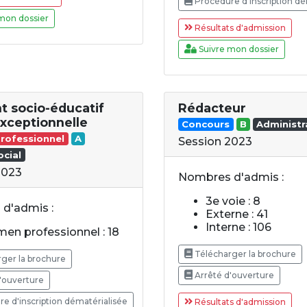
Procédure d'inscription dé
mon dossier
Résultats d'admission
Suivre mon dossier
t socio-éducatif
Rédacteur
exceptionnelle
Concours
B
Administr
rofessionnel
A
Session 2023
cial
2023
Nombres d'admis :
3e voie : 8
d'admis :
Externe : 41
Interne : 106
en professionnel : 18
Télécharger la brochure
ger la brochure
Arrêté d'ouverture
'ouverture
e d'inscription dématérialisée
Résultats d'admission