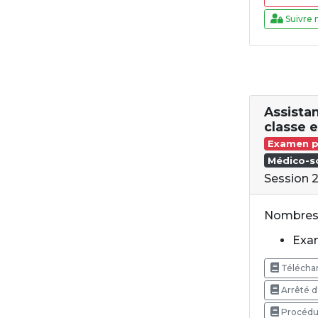
Suivre 
Assistan
classe 
Examen p
Médico-so
Session 
Nombres 
Exam
Téléchar
Arrêté d
Procédur