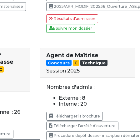
matérialisée
2025/ARR_MODIF_202536_Ouverture_ASE.p
Résultats d'admission
Suivre mon dossier
f
Agent de Maîtrise
lasse
Concours
C
Technique
C
Session 2025
Nombres d'admis :
Externe : 8
Interne : 20
nel : 26
Télécharger la brochure
Télécharger l'arrêté d'ouverture
erture
Procédure dépôt dossier inscription dématéri