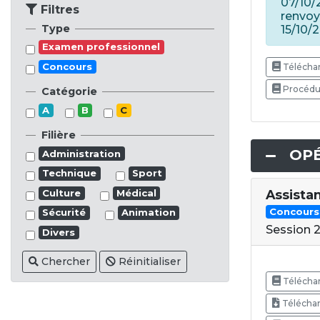
07/10/
Filtres
renvoy
Type
15/10/
Examen professionnel
Concours
Téléchar
Procédur
Catégorie
A
B
C
Filière
OPÉ
Administration
Technique
Sport
Assista
Culture
Médical
Concours
Sécurité
Animation
Session 
Divers
Chercher
Réinitialiser
Téléchar
Téléchar