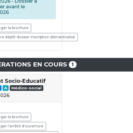
2026 - Dossier à
er avant le
2026
ger la brochure
e dépôt dossier inscription dématérialisé
RATIONS EN COURS
1
nt Socio-Educatif
A
Médico-social
2026
ger la brochure
ger l'arrêté d'ouverture