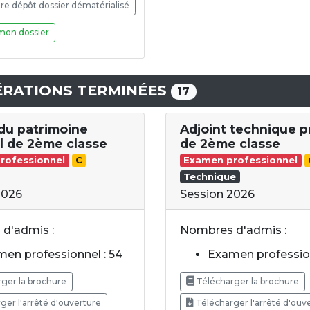
e dépôt dossier dématérialisé
mon dossier
RATIONS TERMINÉES
17
 du patrimoine
Adjoint technique p
al de 2ème classe
de 2ème classe
rofessionnel
C
Examen professionnel
Technique
2026
Session 2026
d'admis :
Nombres d'admis :
en professionnel : 54
Examen profession
ger la brochure
Télécharger la brochure
ger l'arrêté d'ouverture
Télécharger l'arrêté d'ouv