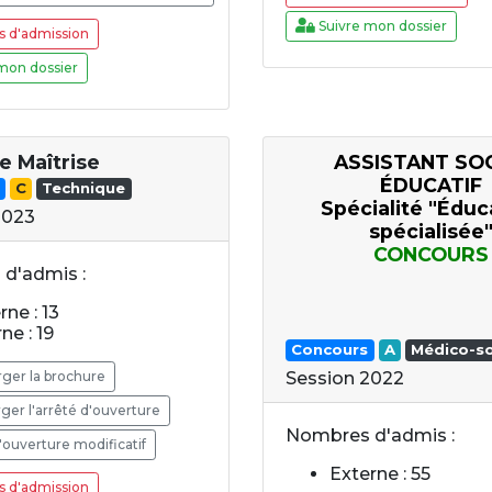
Suivre mon dossier
s d'admission
mon dossier
e Maîtrise
ASSISTANT SOC
ÉDUCATIF
C
Technique
Spécialité "Éduc
2023
spécialisée
CONCOURS
d'admis :
rne : 13
ne : 19
Concours
A
Médico-so
ger la brochure
Session 2022
ger l'arrêté d'ouverture
Nombres d'admis :
'ouverture modificatif
Externe : 55
s d'admission