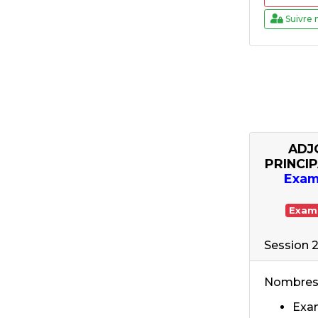
Suivre 
ADJ
PRINCI
Exam
Exam
Session 
Nombres 
Exam