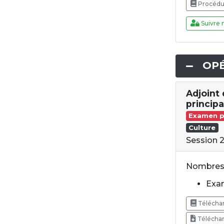
Procédur
Suivre 
OPÉ
Adjoint
princip
Examen p
Culture
Session 
Nombres 
Exam
Téléchar
Téléchar