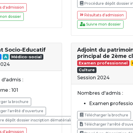
Procédure dépôt dossier in
s d'admission
Résultats d'admission
mon dossier
Suivre mon dossier
nt Socio-Educatif
Adjoint du patrimoi
principal de 2ème c
A
Médico-social
Examen professionnel
2024
Culture
Session 2024
d'admis :
rne : 101
Nombres d'admis :
ger la brochure
Examen profession
ger l'arrêté d'ouverture
Télécharger la brochure
e dépôt dossier inscription dématérialisé
Télécharger l'arrêté d'ouv
s d'admission