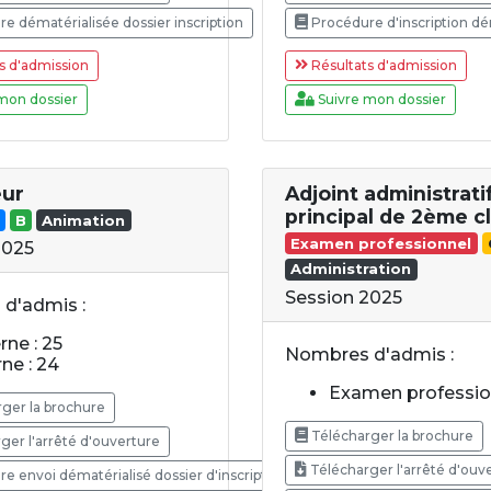
e dématérialisée dossier inscription
Procédure d'inscription dé
s d'admission
Résultats d'admission
mon dossier
Suivre mon dossier
eur
Adjoint administrati
principal de 2ème c
B
Animation
Examen professionnel
2025
Administration
Session 2025
d'admis :
rne : 25
Nombres d'admis :
rne : 24
Examen profession
ger la brochure
Télécharger la brochure
ger l'arrêté d'ouverture
Télécharger l'arrêté d'ouv
 envoi dématérialisé dossier d'inscriptio..