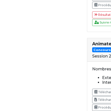
Procédur
Résultat
Suivre 
Animat
Concours
Session 
Nombres 
Exte
Inte
Téléchar
Téléchar
Procédure