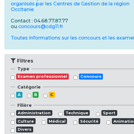
organisés par les Centres de Gestion de la région
Occitanie
Contact : 04.68.77.87.77
ou
concours@cdg11.fr
Toutes informations sur les concours et les exame
Filtres
Type
Examen professionnel
Concours
Catégorie
A
B
C
Filière
Administration
Technique
Sport
Culture
Médical
Sécurité
Animatio
Divers