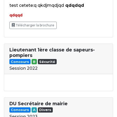
test cetete:q qkdjmqdjqd
qdqdqd
qdqqd
Télécharger la brochure
Lieutenant 1ère classe de sapeurs-
pompiers
Concours
B
Sécurité
Session 2022
DU Secrétaire de mairie
Concours
A
Divers
Session 2023