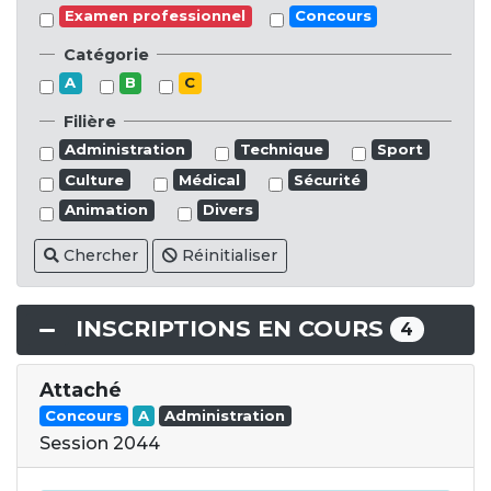
Examen professionnel
Concours
Catégorie
A
B
C
Filière
Administration
Technique
Sport
Culture
Médical
Sécurité
Animation
Divers
Chercher
Réinitialiser
INSCRIPTIONS EN COURS
4
Attaché
Concours
A
Administration
Session 2044