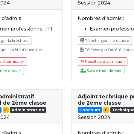
2024
Session 2024
d'admis :
Nombres d'admis :
en professionnel : 111
Examen profession
ger la brochure
Télécharger la brochure
ger l'arrêté d'ouverture
Télécharger l'arrêté d'ouv
s d'admission
Résultats d'admission
mon dossier
Suivre mon dossier
administratif
Adjoint technique p
al de 2ème classe
de 2ème classe
C
Administration
Concours
C
Techniqu
2024
Session 2024
d'admis :
Nombres d'admis :