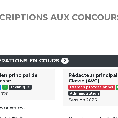
SCRIPTIONS AUX CONCOUR
RATIONS EN COURS
2
ien principal de
Rédacteur principal
asse
Classe (AVG)
B
Technique
Examen professionnel
Administration
2026
Session 2026
és ouvertes :
, génie civil