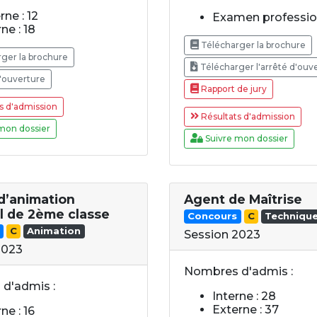
rne : 12
Examen profession
ne : 18
Télécharger la brochure
ger la brochure
Télécharger l'arrêté d'ouv
'ouverture
Rapport de jury
s d'admission
Résultats d'admission
mon dossier
Suivre mon dossier
 d’animation
Agent de Maîtrise
al de 2ème classe
Concours
C
Techniqu
C
Animation
Session 2023
2023
Nombres d'admis :
d'admis :
Interne : 28
Externe : 37
ne : 16