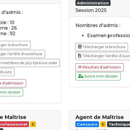
Administration
Session 2025
d'admis :
ie : 10
Nombres d'admis :
rne : 26
rne : 92
Examen profession
ger la brochure
Télécharger la brochure
ger l'arrêté d'ouverture
Télécharger l'arrêté d'ouv
s membres de jury Epreuve orale
Résultats d'admission
du jury
Suivre mon dossier
s d'admission
mon dossier
e Maîtrise
Agent de Maîtrise
rofessionnel
C
Concours
C
Techniqu