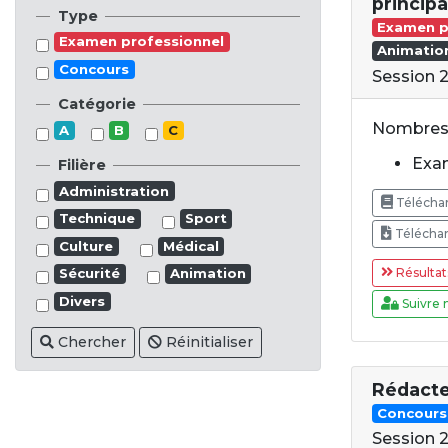
princip
Type
Examen p
Examen professionnel
Animatio
Concours
Session 
Catégorie
Nombres 
A
B
C
Exam
Filière
Administration
Téléchar
Technique
Sport
Téléchar
Culture
Médical
Résultat
Sécurité
Animation
Divers
Suivre 
Chercher
Réinitialiser
Rédact
Concours
Session 