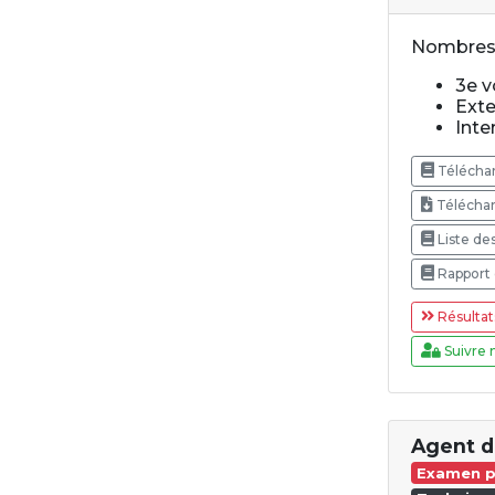
Nombres 
3e vo
Exte
Inte
Téléchar
Téléchar
Liste de
Rapport 
Résultat
Suivre 
Agent d
Examen p