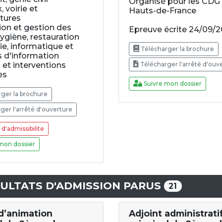
Organisé pour les CDG
 voirie et
Hauts-de-France
ctures
ion et gestion des
Epreuve écrite 24/09/
hygiène, restauration
rie, informatique et
Télécharger la brochure
 d'information
s et interventions
Télécharger l'arrêté d'ouv
es
Suivre mon dossier
ger la brochure
ger l'arrêté d'ouverture
d'admissibilite
mon dossier
ULTATS D'ADMISSION PARUS
21
 d’animation
Adjoint administrati