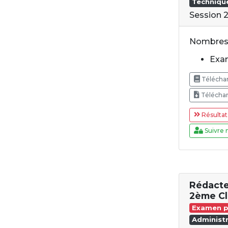
Techniqu
Session 
Nombres 
Exam
Téléchar
Téléchar
Résultat
Suivre 
Rédacte
2ème Cl
Examen p
Administr