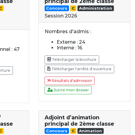
lasse
principal de 2ème classe
C
Concours
C
Administration
Session 2026
Nombres d'admis :
Externe : 24
Interne : 16
nel : 47
Télécharger la brochure
Télécharger l'arrêté d'ouverture
erture
Résultats d'admission
Suivre mon dossier
f
Adjoint d’animation
lasse
principal de 2ème classe
C
Concours
C
Animation