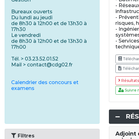
- Réseaux,
infrastru
Bureaux ouverts
- Prévent
Du lundi au jeudi
risques, 
de 8h30 à 12h00 et de 13h30 à
- Ingénie
17h30
systèmes
Le vendredi
- Service
de 8h30 à 12h00 et de 13h30 à
techniqu
17h00
Tél. > 03.23.52.01.52
Téléchar
Mail > contact@cdg02.fr
Téléchar
Résultats 
Calendrier des concours et
examens
Suivre 
RÉS
Adjoint
Filtres