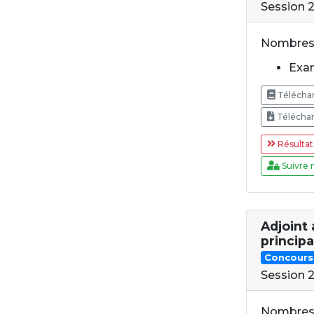
Session 
Nombres 
Exam
Téléchar
Téléchar
Résultat
Suivre 
Adjoint 
princip
Concours
Session 
Nombres 