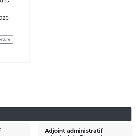
 des
2026
erture
f
Adjoint administratif