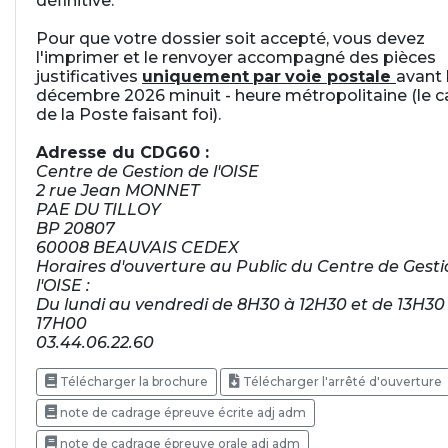
définitive.
Pour que votre dossier soit accepté, vous devez
l'imprimer et le renvoyer accompagné des pièces
justificatives
uniquement
par
voie postale
avant 
décembre 2026 minuit - heure métropolitaine (le c
de la Poste faisant foi).
Adresse du CDG60 :
Centre de Gestion de l'OISE
2 rue Jean MONNET
PAE DU TILLOY
BP 20807
60008 BEAUVAIS CEDEX
Horaires d'ouverture au Public du Centre de Gesti
l'OISE :
Du lundi au vendredi de 8H30 à 12H30 et de 13H30
17H00
03.44.06.22.60
Télécharger la brochure
Télécharger l'arrêté d'ouverture
note de cadrage épreuve écrite adj adm
note de cadrage épreuve orale adj adm