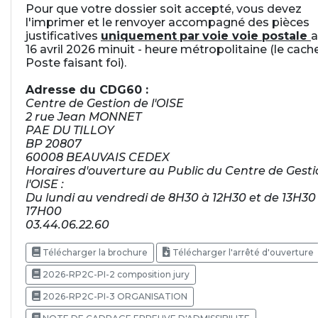
Pour que votre dossier soit accepté, vous devez
l'imprimer et le renvoyer accompagné des pièces
justificatives
uniquement
par
voie voie postale
a
16 avril 2026 minuit - heure métropolitaine (le cache
Poste faisant foi).
Adresse du CDG60 :
Centre de Gestion de l'OISE
2 rue Jean MONNET
PAE DU TILLOY
BP 20807
60008 BEAUVAIS CEDEX
Horaires d'ouverture au Public du Centre de Gesti
l'OISE :
Du lundi au vendredi de 8H30 à 12H30 et de 13H30
17H00
03.44.06.22.60
Télécharger la brochure
Télécharger l'arrêté d'ouverture
2026-RP2C-PI-2 composition jury
2026-RP2C-PI-3 ORGANISATION