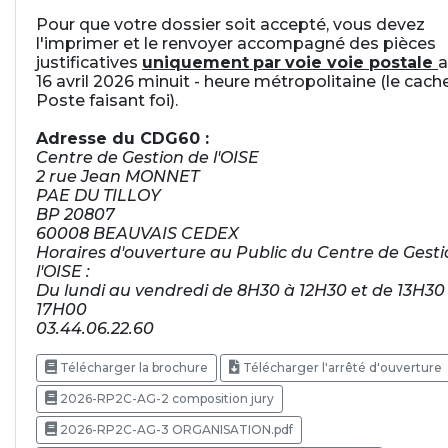
Pour que votre dossier soit accepté, vous devez
l'imprimer et le renvoyer accompagné des pièces
justificatives
uniquement
par
voie voie postale
a
16 avril 2026 minuit - heure métropolitaine (le cache
Poste faisant foi).
Adresse du CDG60 :
Centre de Gestion de l'OISE
2 rue Jean MONNET
PAE DU TILLOY
BP 20807
60008 BEAUVAIS CEDEX
Horaires d'ouverture au Public du Centre de Gesti
l'OISE :
Du lundi au vendredi de 8H30 à 12H30 et de 13H30
17H00
03.44.06.22.60
Télécharger la brochure
Télécharger l'arrêté d'ouverture
2026-RP2C-AG-2 composition jury
2026-RP2C-AG-3 ORGANISATION.pdf