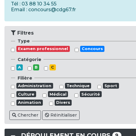
Tél : 03 88 10 34 55
Email : concours@cdg67.fr
Filtres
Type
Examen professionnel
Concours
Catégorie
A
B
C
Filière
Administration
Technique
Sport
Culture
Médical
Sécurité
Animation
Divers
Chercher
Réinitialiser
DÉROULEMENT EN COURS
9