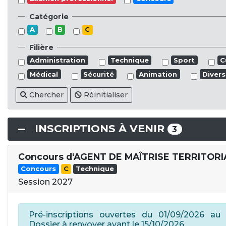
Catégorie
A
B
C
Filière
Administration
Technique
Sport
C
Médical
Sécurité
Animation
Divers
Chercher
Réinitialiser
INSCRIPTIONS À VENIR
3
Concours d'AGENT DE MAÎTRISE TERRITORI
Concours
C
Technique
Session 2027
Pré-inscriptions ouvertes du 01/09/2026 au 
Dossier à renvoyer avant le 15/10/2026