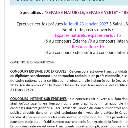
Spécialités :
"ESPACES NATURELS, ESPACES VERTS"
-
"RE
Epreuves écrites prévues
le Jeudi 28 Janvier 2027
à Saint-Lô
Nombre de postes ouverts :
Espaces naturels, espaces verts : 15
(6 au concours Externe /9 au concours Intern
Restauration : 10
(4 au concours Externe/ 6 au concours Intern
CONDITIONS D'INSCRIPTIONS
CONCOURS EXTERNE SUR EPREUVES
: Ce concours est ouvert aux candidats 
ou diplômes sanctionnant une formation technique et professionnelle
, cla
du cadre national de la certification professionnelle instaurée par le Décre
2019, (ou du niveau V de la Nomenclature du répertoire national des certifica
21 Mars 1969).
CONCOURS INTERNE SUR EPREUVES
: Ce concours est ouvert aux fonctionn
ainsi qu’aux agents en fonction dans une organisation internationale in
candidats doivent justifier au 1er janvier de l’année du concours de trois an
publics effectifs dans un emploi technique du niveau de la catégorie C, o
territorial spécialisé des écoles maternelles, compte non tenu des périodes 
dans une école ou un établissement ouvrant accès à un grade de la fonction p
Le concours interne est ouvert aux agents ayant accompli, pour tout ou parti