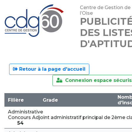
Centre de Gestion de
l’Oise
PUBLICIT
DES LISTE
D'APTITU
Retour à la page d'accueil
Connexion espace sécuri
Nomb
Filière
Grade
d'insc
Administrative
Concours Adjoint administratif principal de 2ème cl
54