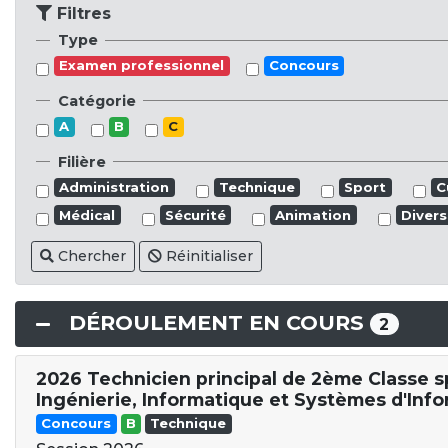
Filtres
Type
Examen professionnel
Concours
Catégorie
A
B
C
Filière
Administration
Technique
Sport
C
Médical
Sécurité
Animation
Divers
Chercher
Réinitialiser
DÉROULEMENT EN COURS
2
2026 Technicien principal de 2ème Classe s
Ingénierie, Informatique et Systèmes d'Inf
Concours
B
Technique