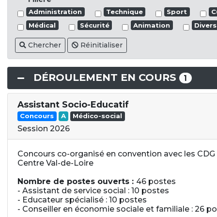
Administration
Technique
Sport
C
Médical
Sécurité
Animation
Divers
Chercher
Réinitialiser
DÉROULEMENT EN COURS
1
Assistant Socio-Educatif
Concours
A
Médico-social
Session 2026
Concours co-organisé en convention avec les CDG
Centre Val-de-Loire
Nombre de postes ouverts :
46 postes
- Assistant de service social : 10 postes
- Educateur spécialisé : 10 postes
- Conseiller en économie sociale et familiale : 26 p