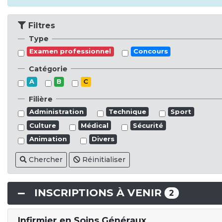
Filtres
Type
Examen professionnel
Concours
Catégorie
A
B
C
Filière
Administration
Technique
Sport
Culture
Médical
Sécurité
Animation
Divers
Chercher
Réinitialiser
INSCRIPTIONS À VENIR
2
Infirmier en Soins Généraux