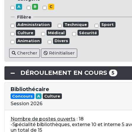
A
B
C
Filière
Administration
Technique
Sport
Culture
Médical
Sécurité
Animation
Divers
Chercher
Réinitialiser
DÉROULEMENT EN COURS
5
Bibliothécaire
Concours
A
Culture
Session 2026
Nombre de postes ouverts
: 18
-Spécialité bibliothèques, externe 10 et interne 5 a
un total de 15