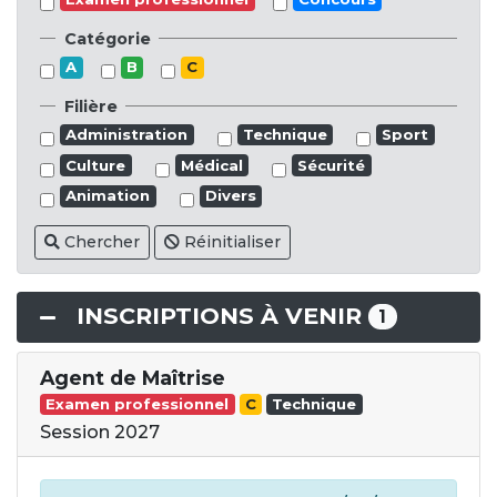
Catégorie
A
B
C
Filière
Administration
Technique
Sport
Culture
Médical
Sécurité
Animation
Divers
Chercher
Réinitialiser
INSCRIPTIONS À VENIR
1
Agent de Maîtrise
Examen professionnel
C
Technique
Session 2027