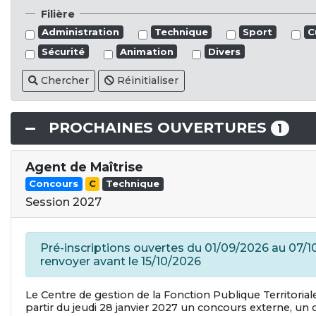
Filière
Administration
Technique
Sport
C
Sécurité
Animation
Divers
Chercher
Réinitialiser
PROCHAINES OUVERTURES
1
Agent de Maîtrise
Concours
C
Technique
Session 2027
Pré-inscriptions ouvertes du 01/09/2026 au 07/1
renvoyer avant le 15/10/2026
Le Centre de gestion de la Fonction Publique Territori
partir du jeudi 28 janvier 2027 un concours externe, un