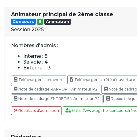
Animateur principal de 2ème classe
Concours
B
Animation
Session 2025
Nombres d'admis :
Interne : 8
3e voie : 4
Externe : 13
Télécharger la brochure
Télécharger l'arrêté d'ouverture
Note de cadrage RAPPORT Animateur P2
Note de cadra
Note de cadrage ENTRETIEN Animateur P2
Rapport de ju
Résultats d'admission
https://www.agirhe-concours.fr/ind
Rédacteur