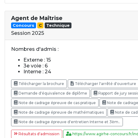
Agent de Maîtrise
Concours
C
Technique
Session 2025
Nombres d'admis :
Externe : 15
3e voie : 6
Interne : 24
Télécharger la brochure
Télécharger l'arrêté d'ouverture
Demande d'équivalence de diplôme
Rapport de jury sess
Note de cadrage épreuve de cas pratique
Note de cadrage
Note de cadrage épreuve de mathématiques
Note de cad
Note de cadrage épreuve d'entretien Interne et 3èm..
Résultats d'admission
https://www.agirhe-concours.fr/ind