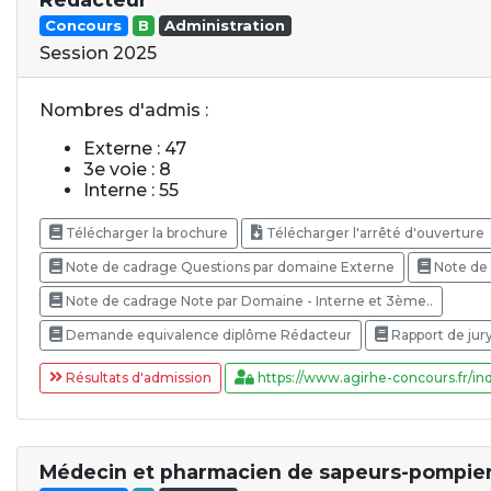
Concours
B
Administration
Session 2025
Nombres d'admis :
Externe : 47
3e voie : 8
Interne : 55
Télécharger la brochure
Télécharger l'arrêté d'ouverture
Note de cadrage Questions par domaine Externe
Note de 
Note de cadrage Note par Domaine - Interne et 3ème..
Demande equivalence diplôme Rédacteur
Rapport de jur
Résultats d'admission
https://www.agirhe-concours.fr/ind
Médecin et pharmacien de sapeurs-pompier