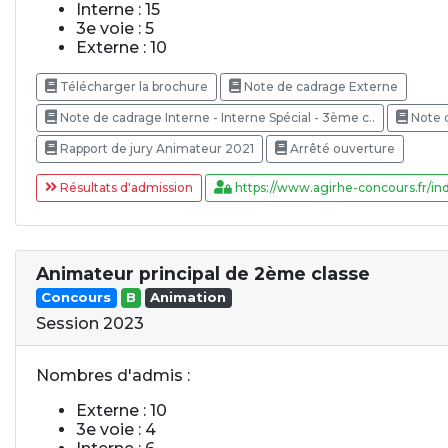
Interne : 15
3e voie : 5
Externe : 10
Télécharger la brochure
Note de cadrage Externe
Note de cadrage Interne - Interne Spécial - 3ème c..
Note 
Rapport de jury Animateur 2021
Arrêté ouverture
Résultats d'admission
https://www.agirhe-concours.fr/ind
Animateur principal de 2ème classe
Concours
B
Animation
Session 2023
Nombres d'admis :
Externe : 10
3e voie : 4