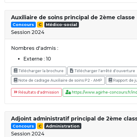
Auxiliaire de soins principal de 2ème classe
Concours
C
Médico-social
Session 2024
Nombres d'admis :
Externe : 10
Télécharger la brochure
Télécharger l'arrêté d'ouverture
Note de cadrage Auxiliaire de soins P2 - AMP
Rapport de j
Résultats d'admission
https://www.agirhe-concours.fr/ind
Adjoint administratif principal de 2ème clas
Concours
C
Administration
Session 2024