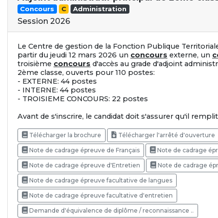
Concours
C
Administration
Session 2026
Le Centre de gestion de la Fonction Publique Territori
partir du jeudi 12 mars 2026 un
concours
externe, un
c
troisième
concours
d'accès au grade d'adjoint administrat
2ème classe, ouverts pour 110 postes:
- EXTERNE: 44 postes
- INTERNE: 44 postes
- TROISIEME CONCOURS: 22 postes
Avant de s'inscrire, le candidat doit s'assurer qu'il rempli
Télécharger la brochure
Télécharger l'arrêté d'ouverture
Note de cadrage épreuve de Français
Note de cadrage ép
Note de cadrage épreuve d'Entretien
Note de cadrage ép
Note de cadrage épreuve facultative de langues
Note de cadrage épreuve facultative d'entretien
Demande d'équivalence de diplôme / reconnaissance ..