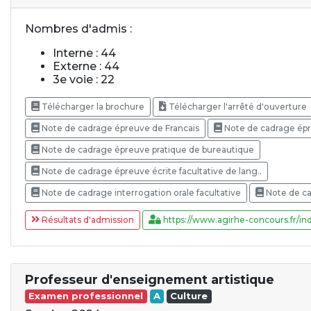
Nombres d'admis :
Interne : 44
Externe : 44
3e voie : 22
Télécharger la brochure
Télécharger l'arrêté d'ouverture
Note de cadrage épreuve de Francais
Note de cadrage ép
Note de cadrage épreuve pratique de bureautique
Note de cadrage épreuve écrite facultative de lang..
Note de cadrage interrogation orale facultative
Note de ca
Résultats d'admission
https://www.agirhe-concours.fr/ind
Professeur d'enseignement artistique
Examen professionnel
A
Culture