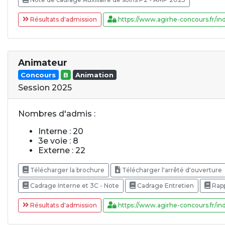
Résultats d'admission
https://www.agirhe-concours.fr/ind
Animateur
Concours
B
Animation
Session 2025
Nombres d'admis :
Interne : 20
3e voie : 8
Externe : 22
Télécharger la brochure
Télécharger l'arrêté d'ouverture
Cadrage Interne et 3C - Note
Cadrage Entretien
Rapp
Résultats d'admission
https://www.agirhe-concours.fr/ind