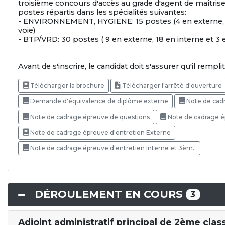
troisième concours d'accès au grade d'agent de maîtrise 
postes répartis dans les spécialités suivantes:
- ENVIRONNEMENT, HYGIENE: 15 postes (4 en externe, 9
voie)
- BTP/VRD: 30 postes ( 9 en externe, 18 en interne et 3 
Avant de s'inscrire, le candidat doit s'assurer qu'il rempli
Télécharger la brochure
Télécharger l'arrêté d'ouverture
Demande d'équivalence de diplôme externe
Note de cadr
Note de cadrage épreuve de questions
Note de cadrage 
Note de cadrage épreuve d'entretien Externe
Note de cadrage épreuve d'entretien Interne et 3èm..
DÉROULEMENT EN COURS
3
Adjoint administratif principal de 2ème clas