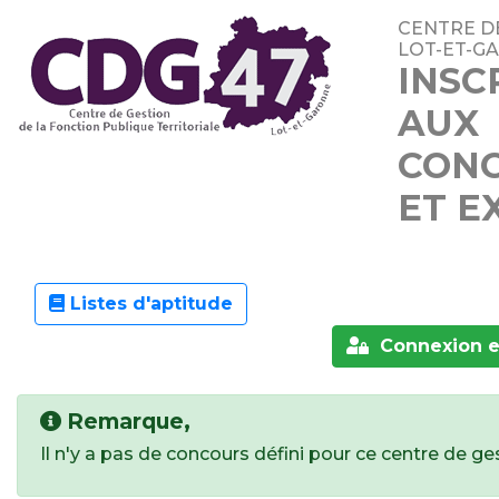
CENTRE D
LOT-ET-G
INSC
AUX
CON
ET E
Listes d'aptitude
Connexion e
Remarque,
Il n'y a pas de concours défini pour ce centre de ge