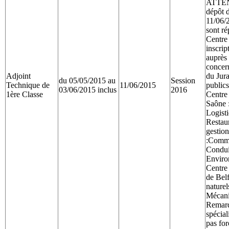
ATTEN
dépôt d
11/06/2
sont ré
Centre 
inscrip
auprès
concern
Adjoint
du Jur
du 05/05/2015 au
Session
Technique de
11/06/2015
public
03/06/2015 inclus
2016
1ère Classe
Centre 
Saône :
Logisti
Restau
gestio
:Commu
Condui
Enviro
Centre 
de Belf
naturel
Mécani
Remarqu
spécial
pas fo