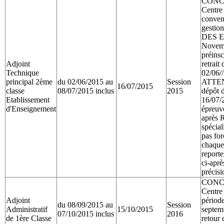
CONCO
Centre
convent
gestio
DES E
Novemb
préinsc
Adjoint
retrait
Technique
02/06/
principal 2ème
du 02/06/2015 au
Session
ATTEN
16/07/2015
classe
08/07/2015 inclus
2015
dépôt d
Etablissement
16/07/
d'Enseignement
épreuve
après R
spécial
pas fo
chaque
reporte
ci-aprè
précisi
CONCO
Centre
Adjoint
période
du 08/09/2015 au
Session
Administratif
15/10/2015
septem
07/10/2015 inclus
2016
de 1ère Classe
retour 