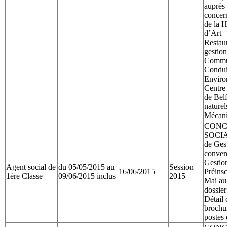
auprès
concern
de la H
d’Art –
Restau
gestio
Commun
Condui
Enviro
Centre 
de Belf
naturel
Mécani
CONC
SOCIAL
de Ges
conven
Gestio
Agent social de
du 05/05/2015 au
Session
16/06/2015
Préinsc
1ère Classe
09/06/2015 inclus
2015
Mai au
dossier
Détail 
brochu
postes 