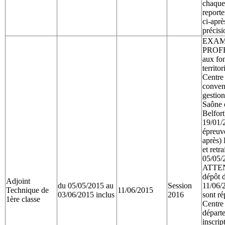
chaque
reporte
ci-aprè
précisi
EXA
PROFE
aux fo
territo
Centre
convent
gestio
Saône e
Belfo
19/01/2
épreuv
après) 
et retr
05/05/
ATTENT
dépôt d
Adjoint
du 05/05/2015 au
Session
11/06/2
Technique de
11/06/2015
03/06/2015 inclus
2016
sont ré
1ère classe
Centre
départe
inscrip