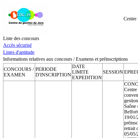
Centre 
Liste des concours
Accès sécurisé
Listes d'aptitude
Informations relatives aux concours / Examens et préinscriptions
DATE
CONCOURS /
PERIODE
LIMITE
SESSION
EPRE
EXAMEN
D'INSCRIPTION
EXPEDITION
CONCO
Centre
convent
gestio
Saône e
Belfo
19/01/
préinsc
retrait
05/05/