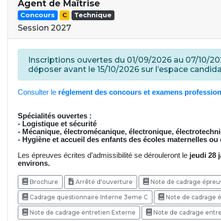
Agent de Maîtrise
Concours
C
Technique
Session 2027
Inscriptions ouvertes du 01/09/2026 au 07/10/2026
déposer avant le 15/10/2026 sur l’espace candida
Consulter le
réglement des concours et examens profession
Spécialités ouvertes :
- Logistique et sécurité
- Mécanique, électromécanique, électronique, électrotechn
- Hygiène et accueil des enfants des écoles maternelles ou
Les épreuves écrites d’admissibilité se dérouleront le
jeudi 28 
environs.
Brochure
Arrêté d'ouverture
Note de cadrage épreu
Cadrage questionnaire Interne 3eme C
Note de cadrage é
Note de cadrage entretien Externe
Note de cadrage entr