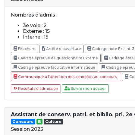
Nombres d'admis :
3e voie : 2
Externe : 15
Interne : 15
Brochure
Arrêté d'ouverture
Cadrage note Ext-Int-
Cadrage épreuve de questionnaire Externe
Cadrage épreu
Cadrage épreuve facultative informatique
Cadrage épreuve
Communiqué à l'attention des candidats au concours..
Com
Résultats d'admission
Suivre mon dossier
Assistant de conserv. patri. et biblio. pri. 2e 
Concours
B
Culture
Session 2025