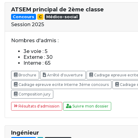
ATSEM principal de 2ème classe
Concours
C
Médico-social
Session 2025
Nombres d'admis :
3e voie : 5
Externe : 30
Interne : 65
Brochure
Arrêté d'ouverture
Cadrage epreuve ecrit
Cadrage epreuve ecrite Interne 3éme concours
Cadrage é
Composition jury
Résultats d'admission
Suivre mon dossier
Ingénieur