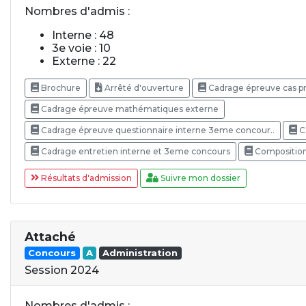
Nombres d'admis :
Interne : 48
3e voie : 10
Externe : 22
Brochure
Arrêté d'ouverture
Cadrage épreuve cas pr
Cadrage épreuve mathématiques externe
Cadrage épreuve questionnaire interne 3eme concour..
C
Cadrage entretien interne et 3eme concours
Composition
Résultats d'admission
Suivre mon dossier
Attaché
Concours
A
Administration
Session 2024
Nombres d'admis :