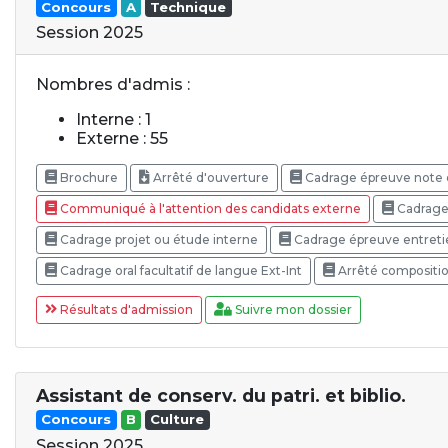
Concours
A
Technique
Session 2025
Nombres d'admis :
Interne : 1
Externe : 55
Brochure
Arrêté d'ouverture
Cadrage épreuve note 
Communiqué à l'attention des candidats externe
Cadrage 
Cadrage projet ou étude interne
Cadrage épreuve entretie
Cadrage oral facultatif de langue Ext-Int
Arrêté compositio
Résultats d'admission
Suivre mon dossier
Assistant de conserv. du patri. et biblio.
Concours
B
Culture
Session 2025