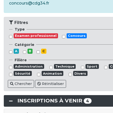
concours@cdg34.fr
Filtres
Type
Examen professionnel
Concours
Catégorie
A
B
C
Filière
Administration
Technique
Sport
C
Sécurité
Animation
Divers
Chercher
Réinitialiser
INSCRIPTIONS À VENIR
4