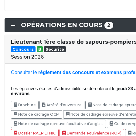
OPÉRATIONS EN COURS
2
Lieutenant 1ère classe de sapeurs-pompiers
Concours
B
Sécurité
Session 2026
Consulter le
réglement des concours et examens profe
Les épreuves écrites d'admissibilité se dérouleront le
jeudi 23 a
environs
Brochure
Arrêté d'ouverture
Note de cadrage epreuv
Note de cadrage QCM
Note de cadrage epreuve d'entreti
Note de cadrage epreuve facultative d'anglais
Guide rempl
Dossier RAEP LTN1C
Demande equivalence (RQP)
Ra