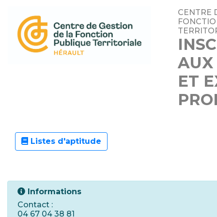
CENTRE D
FONCTIO
TERRITOR
INSC
AUX
ET 
PRO
Listes d'aptitude
Informations
Contact :
04 67 04 38 81